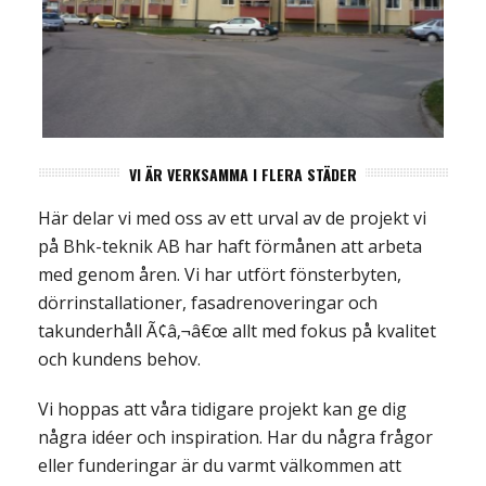
VI ÄR VERKSAMMA I FLERA STÄDER
HSB, OSKARSHAMN
Oskarshamn
Här delar vi med oss av ett urval av de projekt vi
på Bhk-teknik AB har haft förmånen att arbeta
med genom åren. Vi har utfört fönsterbyten,
dörrinstallationer, fasadrenoveringar och
takunderhåll Ã¢â‚¬â€œ allt med fokus på kvalitet
och kundens behov.
Vi hoppas att våra tidigare projekt kan ge dig
några idéer och inspiration. Har du några frågor
eller funderingar är du varmt välkommen att