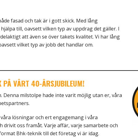
 både fasad och tak är i gott skick. Med lång
jälpa till, oavsett vilken typ av uppdrag det gäller. I
laktigt att även se över takets kvalitet. Vi har lång
oavsett vilket typ av jobb det handlar om.
K PÅ VÅRT 40-ÅRSJUBILEUM!
en. Denna milstolpe hade inte varit möjlig utan er, våra
etspartners.
r våra lösningar och ert engagemang i våra
drivit oss framåt. Varje affär, varje samarbete och
rmat Bhk-teknik till det företag vi är idag.