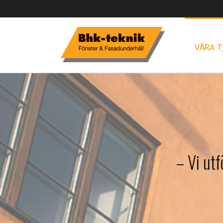
VÅRA T
– Vi utf