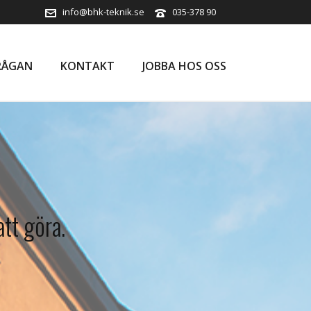
info@bhk-teknik.se
035-378 90
RÅGAN
KONTAKT
JOBBA HOS OSS
att göra.