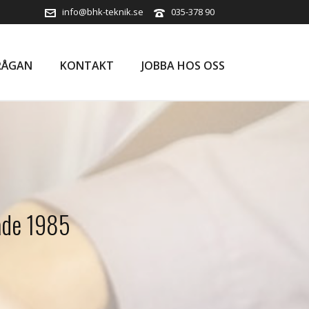
info@bhk-teknik.se
035-378 90
RÅGAN
KONTAKT
JOBBA HOS OSS
tade 1985