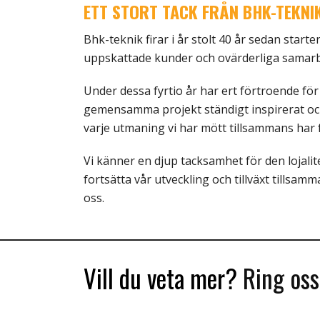
ETT STORT TACK FRÅN BHK-TEKNI
Bhk-teknik firar i år stolt 40 år sedan start
uppskattade kunder och ovärderliga samarb
Under dessa fyrtio år har ert förtroende fö
gemensamma projekt ständigt inspirerat och 
varje utmaning vi har mött tillsammans har fo
Vi känner en djup tacksamhet för den lojalit
fortsätta vår utveckling och tillväxt tillsam
oss.
Vill du veta mer?
Ring os