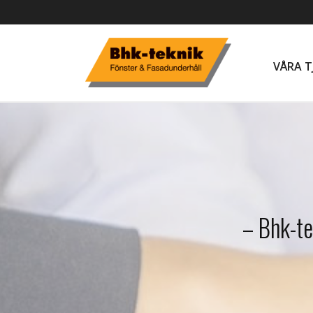
VÅRA T
– Bhk-te