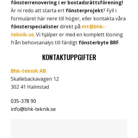
fönsterrenovering i er bostadsrättsförening!
Är ni redo att starta ert
fönsterprojekt
? Fyll i
formuläret här nere till höger, eller kontakta våra
fönsterspecialister
direkt på
mt@bhk-
teknik.se
. Vi hjälper er med en komplett lösning
från behovsanalys till färdigt
fönsterbyte BRF
.
KONTAKTUPPGIFTER
Bhk-teknik AB
Skallebackavägen 12
302 41 Halmstad
035-378 90
info@bhk-teknik.se