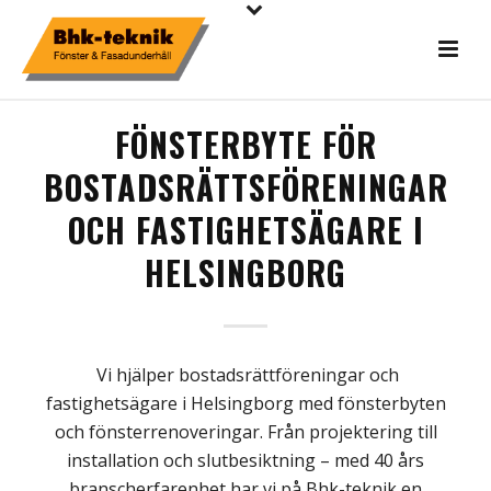
FÖNSTERBYTE FÖR
BOSTADSRÄTTSFÖRENINGAR
OCH FASTIGHETSÄGARE I
HELSINGBORG
Vi hjälper bostadsrättföreningar och
fastighetsägare i Helsingborg
med fönsterbyten
och fönsterrenoveringar. Från
projektering till
installation
och slutbesiktning
–
med 40 år
s
branscherfarenhet har vi
på
Bhk
-teknik
en