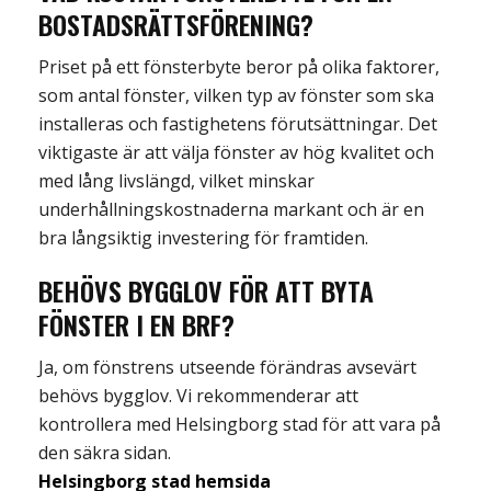
BOSTADSRÄTTSFÖRENING?
Priset på et
t fönsterbyte beror på olika faktorer,
som antal fönster,
vilken typ av fönster som ska
installeras och fastighetens förutsättningar.
Det
viktigaste är att välja fönster av hög kvalitet och
med lång livslängd
, vilket minskar
underhållningskostnaderna markant och
är en
bra långsiktig investering
för framtiden.
BEHÖVS BYGGLOV FÖR ATT BYTA
FÖNSTER I EN BRF?
Ja, om fönst
ren
s
utseende förändras avsevärt
behövs bygglov.
Vi rekommenderar att
kontrollera med Helsingborg
stad för att vara på
den säkra sidan.
Helsingborg stad hemsida