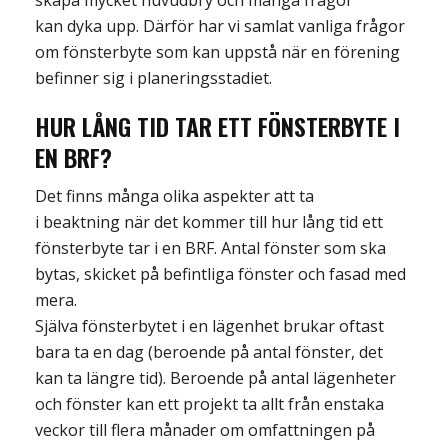
skapa
mycket
huvud
bry
och många frågor
kan
dyka upp. Därför har vi samlat vanliga frågor
om fönsterbyte som kan uppstå när en förening
befinner sig i
planeringsstadiet.
HUR LÅNG TID TAR ETT FÖNSTERBYTE I
EN BRF?
Det finns många olika aspekter att ta
i
beaktning
när det kommer till hur lång tid ett
fönsterbyte tar i en BRF
. Antal fönster som ska
bytas, skicket på befintliga fönster och fasad med
mera.
Själva fönsterbytet i en lägenhet brukar oftast
bara ta en dag (beroende på antal fönster, det
kan ta
längre tid
)
. Beroende på antal lägenheter
och fönste
r
kan ett projekt ta allt från enstaka
veckor till
flera månader om omfattningen på