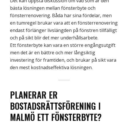
Det kan uppstå diskussion om vad som är den
bästa lösningen mellan fönsterbyte och
fönsterrenovering. Båda har sina fördelar
, men
en tumregel brukar vara att en fönsterrenovering
endast förlänger livslängden på fönstren tillfälligt
och
på sikt blir det mer underhållsarbete.
Ett fönsterbyte kan vara en större engångsutgift
men det är en bättre och mer långsiktig
investering
för
framtiden, och brukar
på sikt vara
den mest
kostnadseffektiva
lösningen.
PLANERAR ER
BOSTADSRÄTTSFÖRENING
I
MALMÖ
ETT
FÖNSTERBYTE?