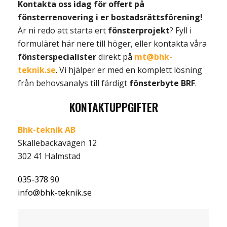
Kontakta oss idag för offert på
fönsterrenovering i er bostadsrättsförening!
Är ni redo att starta ert
fönsterprojekt
? Fyll i
formuläret här nere till höger, eller kontakta våra
fönsterspecialister
direkt på
mt@bhk-
teknik.se
. Vi hjälper er med en komplett lösning
från behovsanalys till färdigt
fönsterbyte BRF
.
KONTAKTUPPGIFTER
Bhk-teknik AB
Skallebackavägen 12
302 41 Halmstad
035-378 90
info@bhk-teknik.se