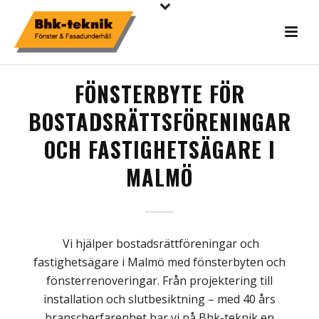
FÖNSTERBYTE FÖR
BOSTADSRÄTTSFÖRENINGAR
OCH FASTIGHETSÄGARE I
MALMÖ
Vi hjälper bostadsrättföreningar och
fastighetsägare i Malmö
med fönsterbyten och
fönsterrenoveringar. Från
projektering till
installation
och slutbesiktning
–
med 40 år
s
branscherfarenhet har vi
på
Bhk
-teknik
en