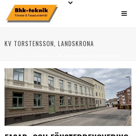
KV TORSTENSSON, LANDSKRONA
HEM
»
PORTFOLIOS
»
KV TORSTENSSON, LANDSKRONA