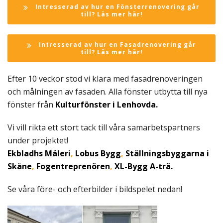
Intresserad av hur en Fönsterrenovering går
till? Läs mer här!
Intresserad av hur en Fasadrenovering går
till? Läs mer här!
Efter 10 veckor stod vi klara med fasadrenoveringen
och målningen av fasaden. Alla fönster utbytta till nya
fönster från
Kulturfönster i Lenhovda.
Vi vill rikta ett stort tack till våra samarbetspartners
under projektet!
Ekbladhs Måleri
,
Lobus Bygg
,
Ställningsbyggarna i
Skåne
,
Fogentreprenören
,
XL-Bygg A-trä.
Se våra före- och efterbilder i bildspelet nedan!