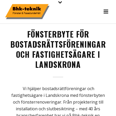
FÖNSTERBYTE FÖR
BOSTADSRÄTTSFÖRENINGAR
OCH FASTIGHETSÄGARE I
LANDSKRONA
Vi hjälper bostadsrättföreningar och
fastighetsägare i
Landskrona
med fönsterbyten
och fönsterrenoveringar. Från
projektering till
installation
och slutbesiktning
–
med 40 år
s
branscherfarenhet har vi
på
Bhk
-teknik
en