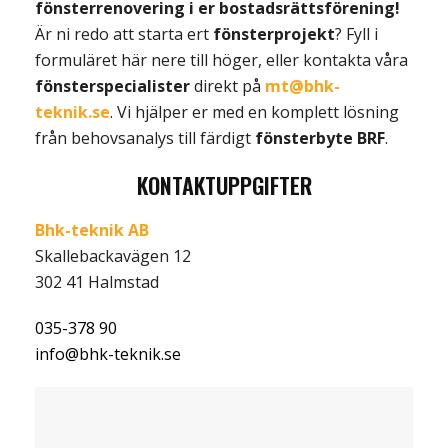
fönsterrenovering i er bostadsrättsförening!
Är ni redo att starta ert
fönsterprojekt
? Fyll i
formuläret här nere till höger, eller kontakta våra
fönsterspecialister
direkt på
mt@bhk-
teknik.se
. Vi hjälper er med en komplett lösning
från behovsanalys till färdigt
fönsterbyte BRF
.
KONTAKTUPPGIFTER
Bhk-teknik AB
Skallebackavägen 12
302 41 Halmstad
035-378 90
info@bhk-teknik.se