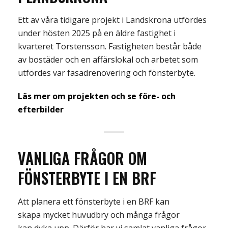
Ett av våra tidigare projekt i Landskrona utfördes
under hösten 2025
på en äldre fastighet
i
kvarteret Torstensson.
Fastigheten består både
av bost
äder och en affärslokal och arbetet som
utfördes var fasadrenovering och fönsterbyte.
Läs mer om projekten och se före- och
efterbilder
VANLIGA FRÅGOR OM
FÖNSTERBYTE I EN BRF
Att planera ett fönsterbyte i en BRF kan
skapa
mycket
huvud
bry
och många frågor