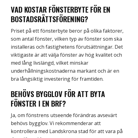
VAD KOSTAR FÖNSTERBYTE FÖR EN
BOSTADSRÄTTSFÖRENING?
Priset på et
t fönsterbyte beror på olika faktorer,
som antal fönster,
vilken typ av fönster som ska
installeras och fastighetens förutsättningar.
Det
viktigaste är att välja fönster av hög kvalitet och
med lång livslängd
, vilket minskar
underhållningskostnaderna markant och
är en
bra långsiktig investering
för framtiden.
BEHÖVS BYGGLOV FÖR ATT BYTA
FÖNSTER I EN BRF?
Ja, om fönst
ren
s
utseende förändras avsevärt
behövs bygglov.
Vi rekommenderar att
kontrollera med
Landskrona
stad för att vara på