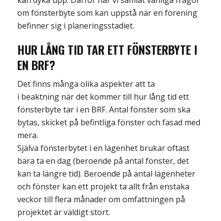
kan
dyka upp. Därför har vi samlat vanliga frågor
om fönsterbyte som kan uppstå när en förening
befinner sig i
planeringsstadiet.
HUR LÅNG TID TAR ETT FÖNSTERBYTE I
EN BRF?
Det finns många olika aspekter att ta
i
beaktning
när det kommer till hur lång tid ett
fönsterbyte tar i en BRF
. Antal fönster som ska
bytas, skicket på befintliga fönster och fasad med
mera.
Själva fönsterbytet i en lägenhet brukar oftast
bara ta en dag (beroende på antal fönster, det
kan ta
längre tid
)
. Beroende på antal lägenheter
och fönste
r
kan ett projekt ta allt från enstaka
veckor till
flera månader om omfattningen på
projektet är väldigt stort.